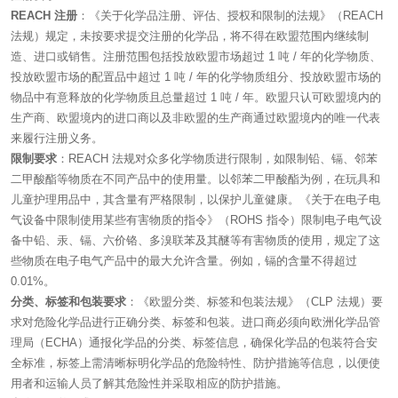
REACH 注册
：《关于化学品注册、评估、授权和限制的法规》（REACH
法规）规定，未按要求提交注册的化学品，将不得在欧盟范围内继续制
造、进口或销售。注册范围包括投放欧盟市场超过 1 吨 / 年的化学物质、
投放欧盟市场的配置品中超过 1 吨 / 年的化学物质组分、投放欧盟市场的
物品中有意释放的化学物质且总量超过 1 吨 / 年。欧盟只认可欧盟境内的
生产商、欧盟境内的进口商以及非欧盟的生产商通过欧盟境内的唯一代表
来履行注册义务。
限制要求
：REACH 法规对众多化学物质进行限制，如限制铅、镉、邻苯
二甲酸酯等物质在不同产品中的使用量。以邻苯二甲酸酯为例，在玩具和
儿童护理用品中，其含量有严格限制，以保护儿童健康。《关于在电子电
气设备中限制使用某些有害物质的指令》（ROHS 指令）限制电子电气设
备中铅、汞、镉、六价铬、多溴联苯及其醚等有害物质的使用，规定了这
些物质在电子电气产品中的最大允许含量。例如，镉的含量不得超过
0.01%。
分类、标签和包装要求
：《欧盟分类、标签和包装法规》（CLP 法规）要
求对危险化学品进行正确分类、标签和包装。进口商必须向欧洲化学品管
理局（ECHA）通报化学品的分类、标签信息，确保化学品的包装符合安
全标准，标签上需清晰标明化学品的危险特性、防护措施等信息，以便使
用者和运输人员了解其危险性并采取相应的防护措施。