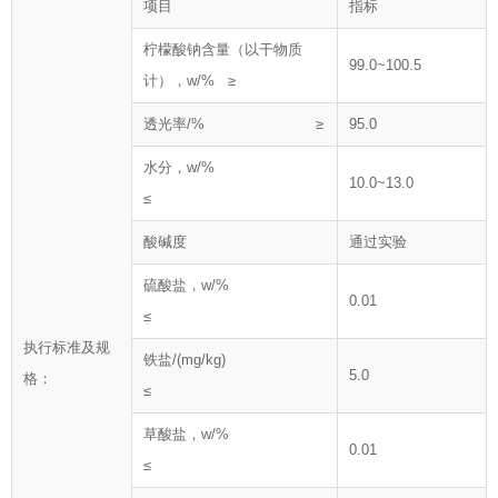
项目
指标
柠檬酸钠含量（以干物质
99.0~100.5
计），w/% ≥
透光率/% ≥
95.0
水分，w/%
10.0~13.0
≤
酸碱度
通过实验
硫酸盐，w/%
0.01
≤
执行标准及规
铁盐/(mg/kg)
5.0
格：
≤
草酸盐，w/%
0.01
≤