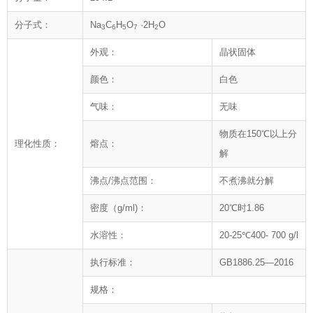
分子式：
Na
C
H
O
·2H
O
3
6
5
7
2
外观：
晶状固体
颜色：
白色
气味：
无味
物质在150℃以上分
理化性质：
熔点：
解
沸点/沸点范围：
不煮沸就分解
密度（g/ml)：
20℃时1.86
水溶性：
20-25℃400- 700 g/l
执行标准：
GB1886.25—2016
规格：