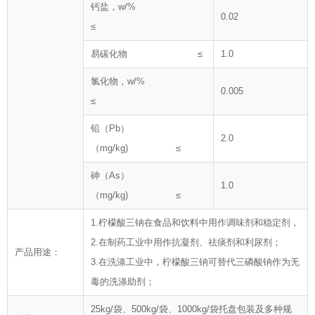
钙盐，w/%
0.02
≤
易碳化物 ≤
1.0
氯化物，w/%
0.005
≤
铅（Pb）
2.0
（mg/kg) ≤
砷（As）
1.0
（mg/kg) ≤
1.柠檬酸三钠在食品和饮料中用作调味剂和稳定剂，
2.在制药工业中用作抗凝剂、祛痰剂和利尿剂；
产品用途：
3.在洗涤工业中，柠檬酸三钠可替代三磷酸钠作为无
毒的洗涤助剂；
25kg/袋、500kg/袋、1000kg/袋托盘包装及多种规