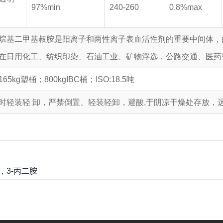
97%min
240-260
0.8%max
烷基二甲基叔胺是阳离子和两性离子表血活性剂的重要中间体，
在日用化工、纺织印染、石油工业、矿物浮选，公路交通、医药
65kg塑桶；800kgIBC桶；ISO:18.5吨
时轻装轻 卸，严禁倒置、轻装轻卸，避酸,于阴凉干燥处存放，
1，3-丙二胺