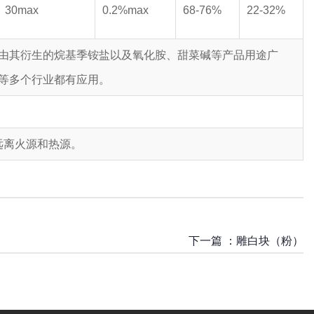
30max
0.2%max
68-76%
22-32%
由其衍生的烷基季铵盐以及氧化胺、甜菜碱等产品用途广
等多个行业都有应用。
远离火源和热源。
下一篇 ：
雕白块（粉）