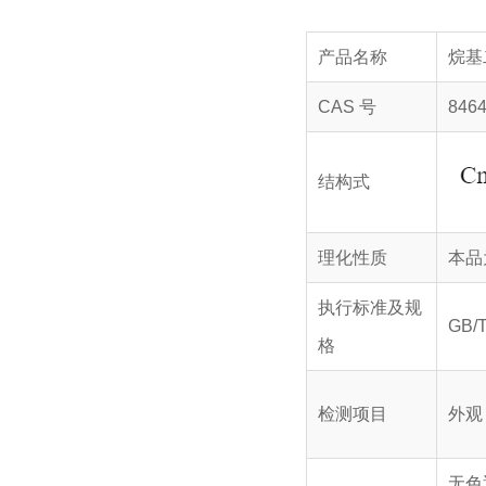
产品名称
烷基
CAS 号
8464
结构式
理化性质
本品
执行标准及规
GB/T
格
检测项目
外观
无色