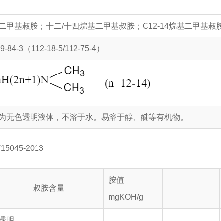
二甲基叔胺；十二/十四烷基二甲基叔胺；C12-14烷基二甲基叔
9-84-3（112-18-5/112-75-4）
为无色透明液体，不溶于水。易溶于醇、醚等有机物。
15045-2013
胺值
叔胺含量
mgKOH/g
透明