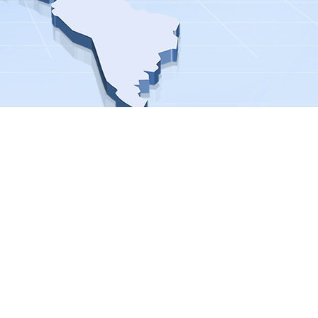
基二甲基叔胺