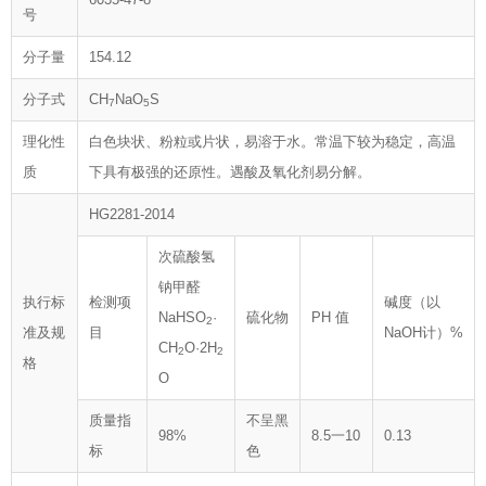
号
分子量
154.12
分子式
CH
NaO
S
7
5
理化性
白色块状、粉粒或片状，易溶于水。常温下较为稳定，高温
质
下具有极强的还原性。遇酸及氧化剂易分解。
HG2281-2014
次硫酸氢
钠甲醛
执行标
检测项
碱度（以
NaHSO
·
硫化物
PH 值
2
准及规
目
NaOH计）%
CH
O·2H
2
2
格
O
质量指
不呈黑
98%
8.5一10
0.13
标
色