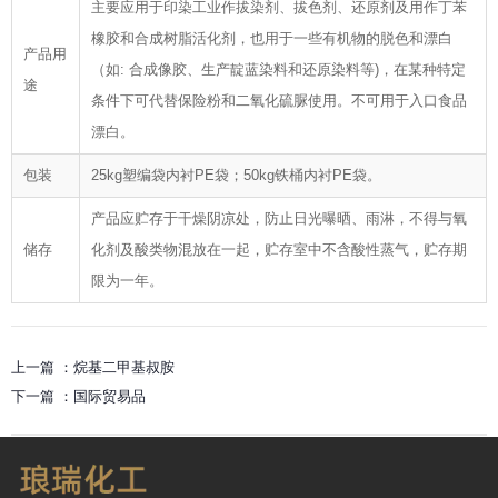
主要应用于印染工业作拔染剂、拔色剂、还原剂及用作丁苯
橡胶和合成树脂活化剂，也用于一些有机物的脱色和漂白
产品用
（如: 合成像胶、生产靛蓝染料和还原染料等)，在某种特定
途
条件下可代替保险粉和二氧化硫脲使用。不可用于入口食品
漂白。
包装
25kg塑编袋内衬PE袋；50kg铁桶内衬PE袋。
产品应贮存于干燥阴凉处，防止日光曝晒、雨淋，不得与氧
储存
化剂及酸类物混放在一起，贮存室中不含酸性蒸气，贮存期
限为一年。
上一篇 ：
烷基二甲基叔胺
下一篇 ：
国际贸易品